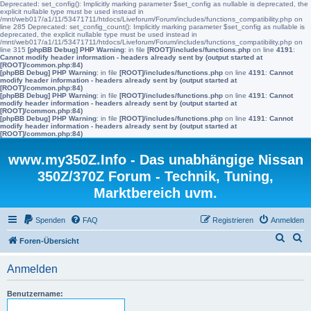
Deprecated: set_config(): Implicitly marking parameter $set_config as nullable is deprecated, the
explicit nullable type must be used instead in
/mnt/web017/a1/11/53471711/htdocs/Liveforum/Forum/includes/functions_compatibility.php on
line 285 Deprecated: set_config_count(): Implicitly marking parameter $set_config as nullable is
deprecated, the explicit nullable type must be used instead in
/mnt/web017/a1/11/53471711/htdocs/Liveforum/Forum/includes/functions_compatibility.php on
line 315
[phpBB Debug] PHP Warning
: in file
[ROOT]/includes/functions.php
on line
4191
:
Cannot modify header information - headers already sent by (output started at
[ROOT]/common.php:84)
[phpBB Debug] PHP Warning
: in file
[ROOT]/includes/functions.php
on line
4191
:
Cannot
modify header information - headers already sent by (output started at
[ROOT]/common.php:84)
[phpBB Debug] PHP Warning
: in file
[ROOT]/includes/functions.php
on line
4191
:
Cannot
modify header information - headers already sent by (output started at
[ROOT]/common.php:84)
[phpBB Debug] PHP Warning
: in file
[ROOT]/includes/functions.php
on line
4191
:
Cannot
modify header information - headers already sent by (output started at
[ROOT]/common.php:84)
www.my350Z.Info - Das unabhängige Nissan
350Z/370Z Forum - Technik, Tuning,
Marktbereich uvm.
Spenden
FAQ
Registrieren
Anmelden
S
S
Foren-Übersicht
u
u
Anmelden
c
c
h
h
Benutzername:
e
e